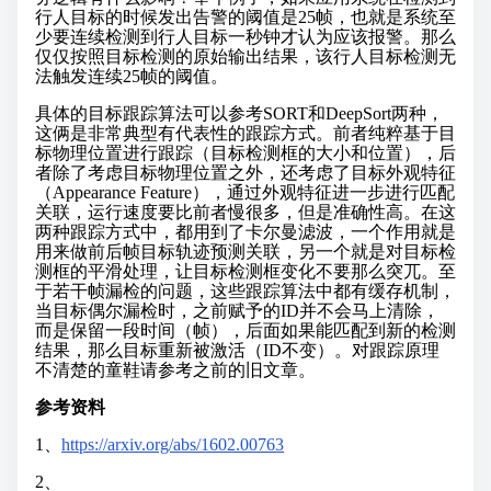
行人目标的时候发出告警的阈值是25帧，也就是系统至
少要连续检测到行人目标一秒钟才认为应该报警。那么
仅仅按照目标检测的原始输出结果，该行人目标检测无
法触发连续25帧的阈值。
具体的目标跟踪算法可以参考SORT和DeepSort两种，
这俩是非常典型有代表性的跟踪方式。前者纯粹基于目
标物理位置进行跟踪（目标检测框的大小和位置），后
者除了考虑目标物理位置之外，还考虑了目标外观特征
（Appearance Feature），通过外观特征进一步进行匹配
关联，运行速度要比前者慢很多，但是准确性高。在这
两种跟踪方式中，都用到了卡尔曼滤波，一个作用就是
用来做前后帧目标轨迹预测关联，另一个就是对目标检
测框的平滑处理，让目标检测框变化不要那么突兀。至
于若干帧漏检的问题，这些跟踪算法中都有缓存机制，
当目标偶尔漏检时，之前赋予的ID并不会马上清除，
而是保留一段时间（帧），后面如果能匹配到新的检测
结果，那么目标重新被激活（ID不变）。对跟踪原理
不清楚的童鞋请参考之前的旧文章。
参考资料
1、
https://arxiv.org/abs/1602.00763
2、