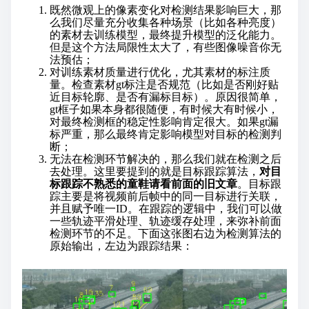
既然微观上的像素变化对检测结果影响巨大，那
么我们尽量充分收集各种场景（比如各种亮度）
的素材去训练模型，最终提升模型的泛化能力。
但是这个方法局限性太大了，有些图像噪音你无
法预估；
对训练素材质量进行优化，尤其素材的标注质
量。检查素材gt标注是否规范（比如是否刚好贴
近目标轮廓、是否有漏标目标）。原因很简单，
gt框子如果本身都很随便，有时候大有时候小，
对最终检测框的稳定性影响肯定很大。如果gt漏
标严重，那么最终肯定影响模型对目标的检测判
断；
无法在检测环节解决的，那么我们就在检测之后
去处理。这里要提到的就是目标跟踪算法，
对目
标跟踪不熟悉的童鞋请看前面的旧文章
。目标跟
踪主要是将视频前后帧中的同一目标进行关联，
并且赋予唯一ID。在跟踪的逻辑中，我们可以做
一些轨迹平滑处理、轨迹缓存处理，来弥补前面
检测环节的不足。下面这张图右边为检测算法的
原始输出，左边为跟踪结果：