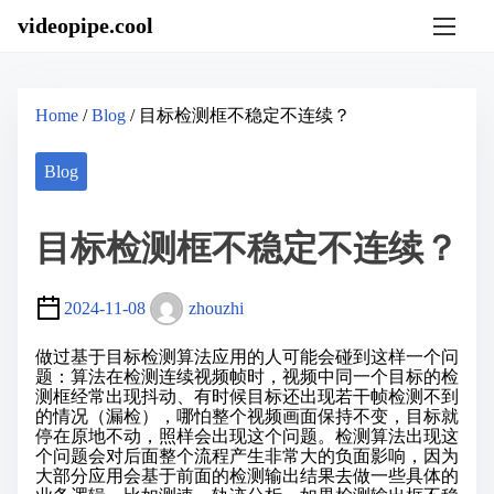
S
videopipe.cool
k
i
p
t
o
Home
/
Blog
/ 目标检测框不稳定不连续？
c
o
n
Blog
t
e
n
目标检测框不稳定不连续？
t
2024-11-08
zhouzhi
做过基于目标检测算法应用的人可能会碰到这样一个问
题：算法在检测连续视频帧时，视频中同一个目标的检
测框经常出现抖动、有时候目标还出现若干帧检测不到
的情况（漏检），哪怕整个视频画面保持不变，目标就
停在原地不动，照样会出现这个问题。检测算法出现这
个问题会对后面整个流程产生非常大的负面影响，因为
大部分应用会基于前面的检测输出结果去做一些具体的