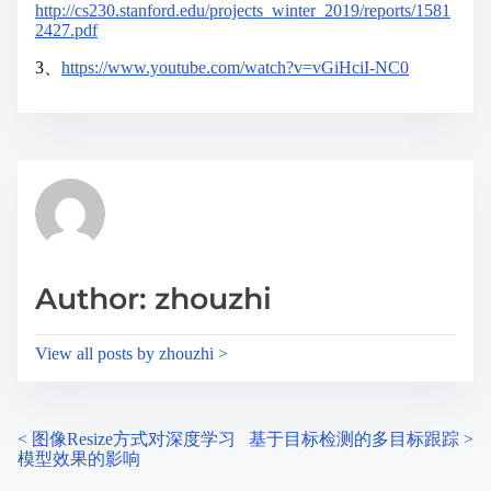
http://cs230.stanford.edu/projects_winter_2019/reports/1581
2427.pdf
3、
https://www.youtube.com/watch?v=vGiHciI-NC0
Author: zhouzhi
View all posts by zhouzhi >
<
图像Resize方式对深度学习
基于目标检测的多目标跟踪
>
P
模型效果的影响