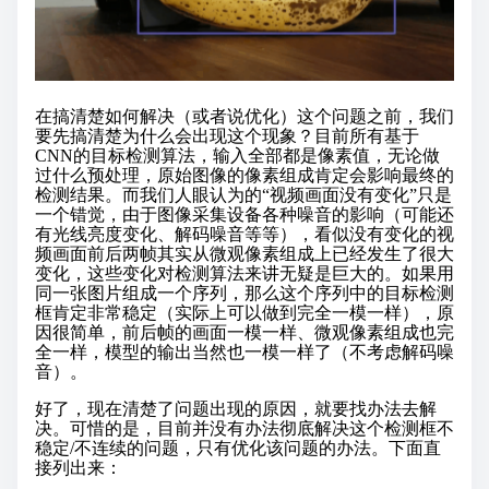
在搞清楚如何解决（或者说优化）这个问题之前，我们
要先搞清楚为什么会出现这个现象？目前所有基于
CNN的目标检测算法，输入全部都是像素值，无论做
过什么预处理，原始图像的像素组成肯定会影响最终的
检测结果。而我们人眼认为的“视频画面没有变化”只是
一个错觉，由于图像采集设备各种噪音的影响（可能还
有光线亮度变化、解码噪音等等），看似没有变化的视
频画面前后两帧其实从微观像素组成上已经发生了很大
变化，这些变化对检测算法来讲无疑是巨大的。如果用
同一张图片组成一个序列，那么这个序列中的目标检测
框肯定非常稳定（实际上可以做到完全一模一样），原
因很简单，前后帧的画面一模一样、微观像素组成也完
全一样，模型的输出当然也一模一样了（不考虑解码噪
音）。
好了，现在清楚了问题出现的原因，就要找办法去解
决。可惜的是，目前并没有办法彻底解决这个检测框不
稳定/不连续的问题，只有优化该问题的办法。下面直
接列出来：