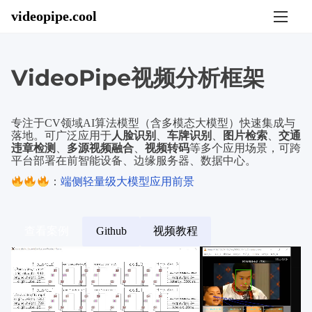
S
videopipe.cool
k
i
p
t
o
VideoPipe视频分析框架
c
o
n
t
专注于CV领域AI算法模型（含多模态大模型）快速集成与
e
落地。可广泛应用于
人脸识别
、
车牌识别
、
图片检索
、
交通
n
违章检测
、
多源视频融合
、
视频转码
等多个应用场景，可跨
t
平台部署在前智能设备、边缘服务器、数据中心。
：
端侧轻量级大模型应用前景
查看案例
Github
视频教程